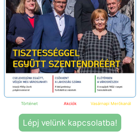
Történet
Akciók
Vasárnapi Merőkanál
Lépj velünk kapcsolatba!