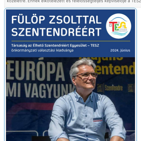
közéletre. Ennek elkötelezett és felelősségteljes képviselője a TESZ